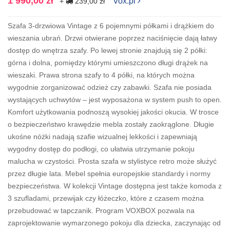
1 990,00 zł
Vox.pl
+
239,00 zł
Szafa 3-drzwiowa Vintage z 6 pojemnymi półkami i drążkiem do
wieszania ubrań. Drzwi otwierane poprzez naciśnięcie dają łatwy
dostęp do wnętrza szafy. Po lewej stronie znajdują się 2 półki:
górna i dolna, pomiędzy którymi umieszczono długi drążek na
wieszaki. Prawa strona szafy to 4 półki, na których można
wygodnie zorganizować odzież czy zabawki. Szafa nie posiada
wystających uchwytów – jest wyposażona w system push to open.
Komfort użytkowania podnoszą wysokiej jakości okucia. W trosce
o bezpieczeństwo krawędzie mebla zostały zaokrąglone. Długie
ukośne nóżki nadają szafie wizualnej lekkości i zapewniają
wygodny dostęp do podłogi, co ułatwia utrzymanie pokoju
malucha w czystości. Prosta szafa w stylistyce retro może służyć
przez długie lata. Mebel spełnia europejskie standardy i normy
bezpieczeństwa. W kolekcji Vintage dostępna jest także komoda z
3 szufladami, przewijak czy łóżeczko, które z czasem można
przebudować w tapczanik. Program VOXBOX pozwala na
zaprojektowanie wymarzonego pokoju dla dziecka, zaczynając od